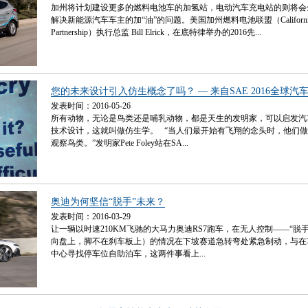
加州将计划建设更多的燃料电池车的加氢站，电动汽车充电站的则将会
解决新能源汽车车主的加“油”的问题。美国加州燃料电池联盟（California Fu
Partnership）执行总监 Bill Elrick，在底特律举办的2016先...
您的未来设计引入仿生概念了吗？ — 来自SAE 2016全球汽车年会
发表时间：2016-05-26
所有动物，无论是鸟类还是哺乳动物，都是天生的发明家，可以启发汽
技术设计，这就叫做仿生学。 “当人们最开始有飞翔的念头时，他们
观察鸟类。”发明家Pete Foley站在SA...
奥迪为何坚信“脱手”未来？
发表时间：2016-03-29
让一辆以时速210KM飞驰的大马力奥迪RS7跑车，在无人控制——“脱
向盘上，脚不在刹车板上）的情况在下坡赛道急转弯处紧急制动，与在
中心寻找停车位自助泊车，这两件事看上...