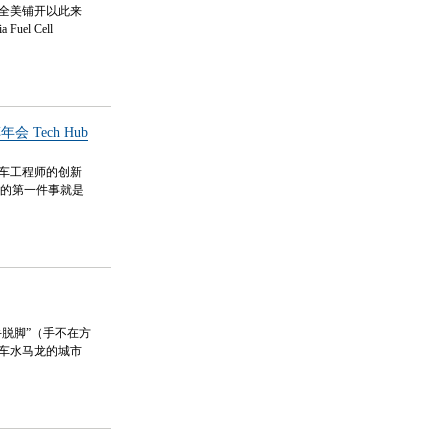
全美铺开以此来
el Cell
 Tech Hub
车工程师的创新
做的第一件事就是
手脱脚”（手不在方
车水马龙的城市