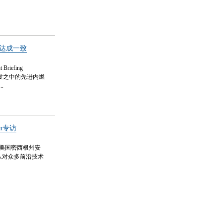
层达成一致
iefing
研发之中的先进内燃
.
on专访
为美国密西根州安
团队对众多前沿技术