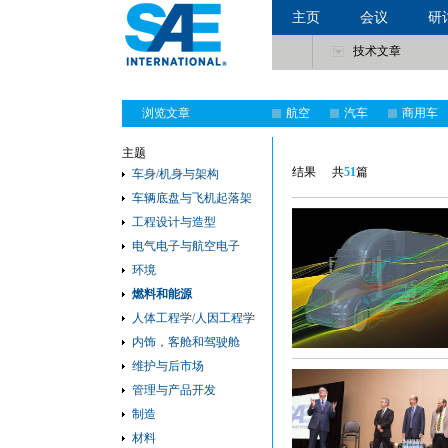
主页
会议
研
技术文章
浏览文章
航空
汽车
商用车
主题
结果
共
51
篇
车身/机身与架构
车辆底盘与飞机起落架
工程设计与造型
电气电子与航空电子
环境
燃料和能源
人体工程学/人因工程学
内饰，客舱和驾驶舱
维护与后市场
管理与产品开发
制造
材料