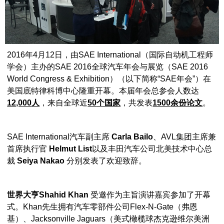
2016年4月12日，由SAE International（国际自动机工程师
学会）主办的SAE 2016全球汽车年会与展览（SAE 2016
World Congress & Exhibition）（以下简称“SAE年会”）在
美国底特律科博中心隆重开幕。本届年会总参会人数达
12,000
人
，来自全球近
50
个国家
，共发表
1500
余份论文
。
SAE International汽车副主席
Carla Bailo
、AVL集团主席兼
首席执行官
Helmut List
以及丰田汽车公司北美技术中心总
裁
Seiya Nakao
分别发表了欢迎致辞。
世界大亨
Shahid Khan
受邀作为主旨演讲嘉宾参加了开幕
式。Khan先生拥有汽车零部件公司Flex-N-Gate（弗恩
基）、Jacksonville Jaguars（美式橄榄球杰克逊维尔美洲