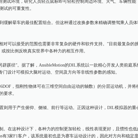
独特测试环境，研究人员轻点鼠标即可轻松控制周边环境、天气、车辆性能
测试的可重复性。
到缓解晕车的最佳配置组合。但这种通过改换参数来精确调整驾乘人员体
一个相对可以接受的范围也需要非常复杂的硬件和软件支持。”目前最复杂的
制，或按比例反映真实世界中各种力的相互作用。
了“另辟蹊径”。据了解，AnsibleMotion的DIL系统以一款精心开发人类前
过专门设计可模拟大脑对运动、空间及方向等非线性参数的感知。
（6DOF，指刚性物体可在三维空间自由运动的轴数）的分层运动机，并将
的要求。
置则用于产生俯仰、侧倾、前行等运动。正因这种设计，DIL模拟器的重
器控制。在这种设计下，各种力的控制更加轻松，线性表现更好，且惯性也
Motion有3家F1客户，该系统最初也是为赛车运动设计的，因此对方向和稳定