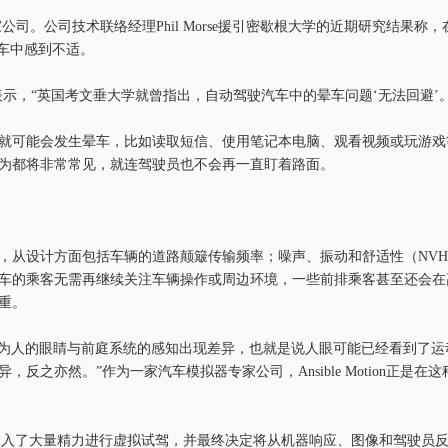
拟器专家公司。公司技术联络经理Phil Morse援引密歇根大学的近期研究结果称
车中感到不适。
e表示，“英国考文垂大学就曾指出，自动驾驶汽车中的晕车问题‘无法回避’。
就可能会发生晕车，比如读取短信、使用笔记本电脑、观看视频或玩游戏
为都将非常常见，就连驾驶员也不会再一直盯着路面。
，从设计方面包括车辆的道路颠簸传输频率；噪声、振动和舒适性（NV
车的乘客无需再继续关注车辆操作或周边环境，一些前排乘客甚至还会在
重。
是因为人的眼睛与前庭系统的感知出现差异，也就是说人眼可能已经看到了
之亦然。”作为一家汽车模拟器专家公司，Ansible Motion正是在
中，投入了大量精力进行虚拟试驾，并最终决定将从机器响应、图像和驾驶员