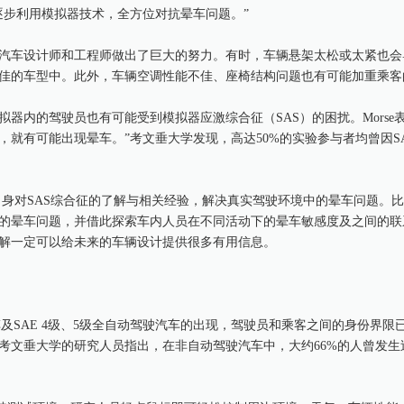
逐步利用模拟器技术，全方位对抗晕车问题。”
汽车设计师和工程师做出了巨大的努力。有时，车辆悬架太松或太紧也会
佳的车型中。此外，车辆空调性能不佳、座椅结构问题也有可能加重乘客
器内的驾驶员也有可能受到模拟器应激综合征（SAS）的困扰。Morse
就有可能出现晕车。”考文垂大学发现，高达50%的实验参与者均曾因S
希望利用自身对SAS综合征的了解与相关经验，解决真实驾驶环境中的晕车问题。
的晕车问题，并借此探索车内人员在不同活动下的晕车敏感度及之间的联
解一定可以给未来的车辆设计提供很多有用信息。
驶汽车及SAE 4级、5级全自动驾驶汽车的出现，驾驶员和乘客之间的身份界限
考文垂大学的研究人员指出，在非自动驾驶汽车中，大约66%的人曾发生