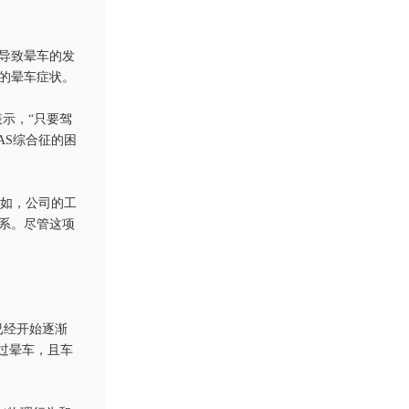
导致晕车的发
的晕车症状。
表示，“只要驾
AS综合征的困
比如，公司的工
系。尽管这项
已经开始逐渐
过晕车，且车